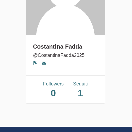
Costantina Fadda
@CostantinaFadda2025
Segnala un problema
Followers
Seguiti
0
1