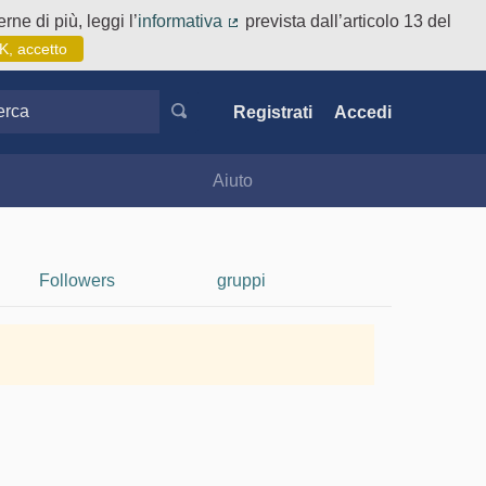
rne di più, leggi l’
informativa
prevista dall’articolo 13 del
(Collegamento esterno)
K, accetto
ca
Registrati
Accedi
Aiuto
Followers
gruppi