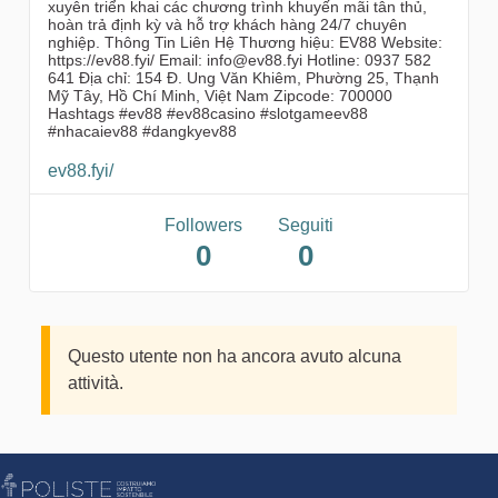
xuyên triển khai các chương trình khuyến mãi tân thủ,
hoàn trả định kỳ và hỗ trợ khách hàng 24/7 chuyên
nghiệp. Thông Tin Liên Hệ Thương hiệu: EV88 Website:
https://ev88.fyi/ Email: info@ev88.fyi Hotline: 0937 582
641 Địa chỉ: 154 Đ. Ung Văn Khiêm, Phường 25, Thạnh
Mỹ Tây, Hồ Chí Minh, Việt Nam Zipcode: 700000
Hashtags #ev88 #ev88casino #slotgameev88
#nhacaiev88 #dangkyev88
ev88.fyi/
Followers
Seguiti
0
0
Questo utente non ha ancora avuto alcuna
attività.