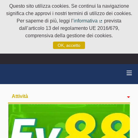
Questo sito utilizza cookies. Se continui la navigazione
significa che approvi i nostri termini di utilizzo dei cookies.
Per saperne di più, leggi l’
informativa
prevista
(Collegamento e
dall’articolo 13 del regolamento UE 2016/679,
comprensiva della gestione dei cookies.
OK, accetto
Attività
badge
Seguiti
Followers