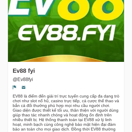
gruppi
Ev88 fyi
@Ev88fyi
Segnala un problema
EV88 là điểm đến giải trí trực tuyến cung cấp đa dạng trò
chơi như slot nổ hũ, casino trực tiếp, cá cược thể thao và
bắn cá đổi thưởng phù hợp mọi nhu cầu người chơi.
Giao diện được thiết kế tối ưu, thân thiện với người dùng
giúp thao tác nhanh chóng và hoạt động ổn định trên
nhiều thiết bị. Hệ thống thanh toán tại EV88 xử lý linh
hoạt, minh bạch cùng công nghệ bảo mật hiện đại đảm
bảo an toàn cho mọi giao dịch. Đồng thời EV88 thường