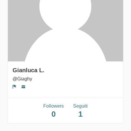
gruppi
Gianluca L.
@Giaghy
Segnala un problema
Followers
Seguiti
0
1