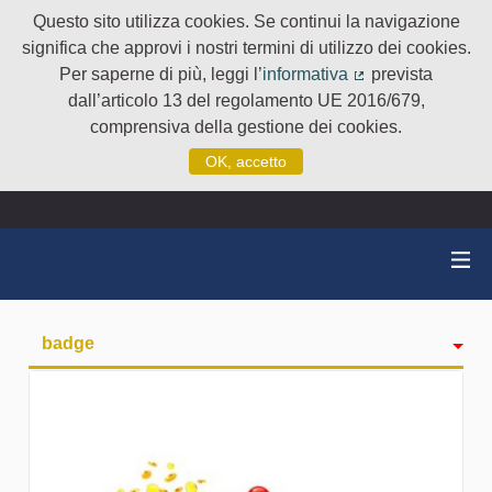
Questo sito utilizza cookies. Se continui la navigazione
significa che approvi i nostri termini di utilizzo dei cookies.
Per saperne di più, leggi l’
informativa
prevista
(Collegamento e
dall’articolo 13 del regolamento UE 2016/679,
comprensiva della gestione dei cookies.
OK, accetto
badge
Attività
Seguiti
Followers