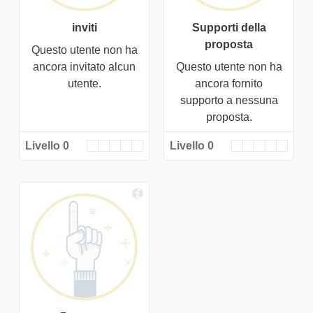
inviti
Supporti della
proposta
Questo utente non ha
ancora invitato alcun
Questo utente non ha
utente.
ancora fornito
supporto a nessuna
proposta.
Livello 0
Livello 0