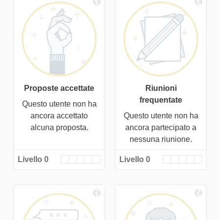
Proposte accettate
Riunioni
frequentate
Questo utente non ha
ancora accettato
Questo utente non ha
alcuna proposta.
ancora partecipato a
nessuna riunione.
Livello 0
Livello 0