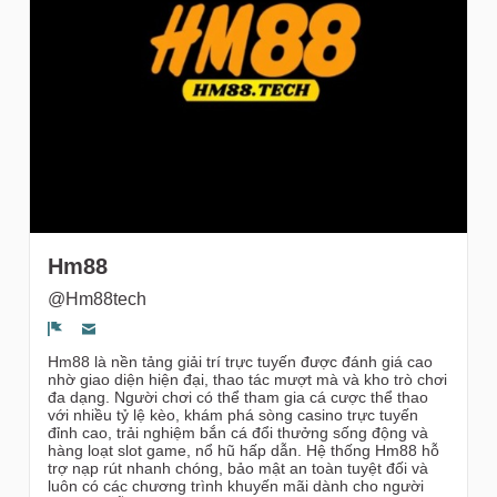
Followers
Hm88
@Hm88tech
Segnala un problema
Hm88 là nền tảng giải trí trực tuyến được đánh giá cao
nhờ giao diện hiện đại, thao tác mượt mà và kho trò chơi
đa dạng. Người chơi có thể tham gia cá cược thể thao
với nhiều tỷ lệ kèo, khám phá sòng casino trực tuyến
đỉnh cao, trải nghiệm bắn cá đổi thưởng sống động và
hàng loạt slot game, nổ hũ hấp dẫn. Hệ thống Hm88 hỗ
trợ nạp rút nhanh chóng, bảo mật an toàn tuyệt đối và
luôn có các chương trình khuyến mãi dành cho người