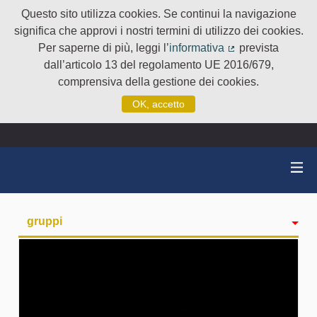
Questo sito utilizza cookies. Se continui la navigazione
significa che approvi i nostri termini di utilizzo dei cookies.
Per saperne di più, leggi l’
informativa
prevista
(Collegamento e
dall’articolo 13 del regolamento UE 2016/679,
comprensiva della gestione dei cookies.
OK, accetto
gruppi
Attività
badge
Seguiti