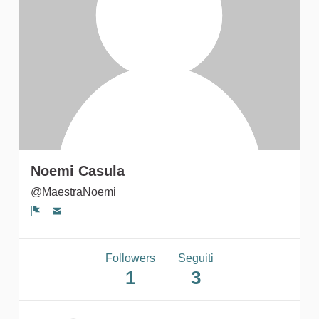
gruppi
Noemi Casula
@MaestraNoemi
Segnala un problema
Followers
Seguiti
1
3