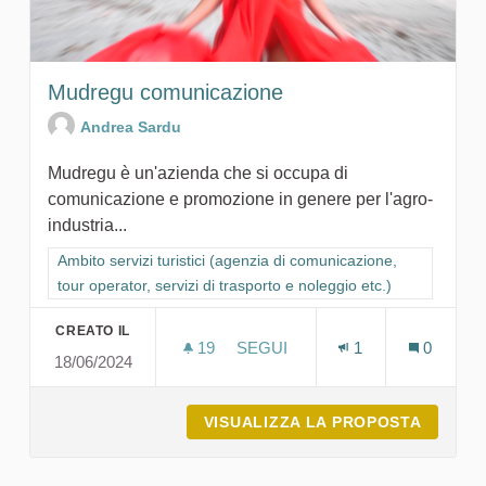
Mudregu comunicazione
Andrea Sardu
Mudregu è un'azienda che si occupa di
comunicazione e promozione in genere per l'agro-
industria...
Filtra i risultati per categoria: Ambito servizi turistici (agenzia
Ambito servizi turistici (agenzia di comunicazione,
tour operator, servizi di trasporto e noleggio etc.)
CREATO IL
19
19 SOSTENITORI
SEGUI
1
0
18/06/2024
MUDREGU COMUNICAZIONE
VISUALIZZA LA PROPOSTA
MUDRE