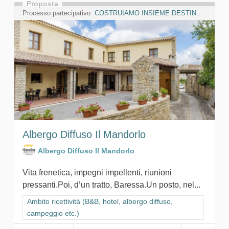
Proposta
Processo partecipativo:
COSTRUIAMO INSIEME DESTINAZIONE MARMILLA
Albergo Diffuso Il Mandorlo
Albergo Diffuso Il Mandorlo
Vita frenetica, impegni impellenti, riunioni
pressanti.Poi, d’un tratto, Baressa.Un posto, nel...
Filtra i risultati per categoria: Ambito ricettività (B&B, hotel, a
Ambito ricettività (B&B, hotel, albergo diffuso,
campeggio etc.)