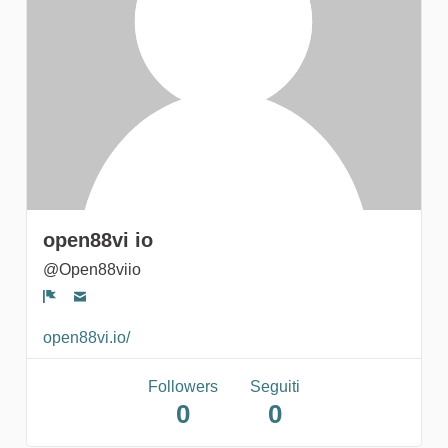
gruppi
open88vi io
@Open88viio
Segnala un problema
open88vi.io/
Followers
Seguiti
0
0