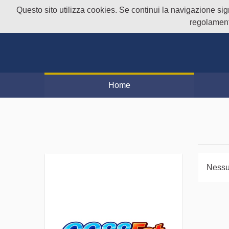
Questo sito utilizza cookies. Se continui la navigazione signi
regolament
Home
Nessu