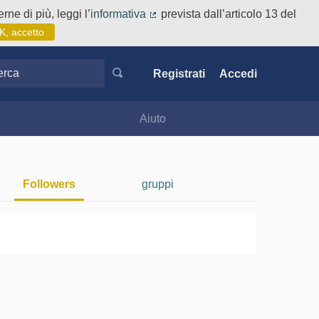
rne di più, leggi l’
informativa
prevista dall’articolo 13 del
(Collegamento esterno)
K, accetto
ca
Registrati
Accedi
Aiuto
Followers
gruppi