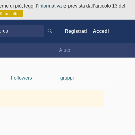
rne di più, leggi l’
informativa
prevista dall’articolo 13 del
(Collegamento esterno)
K, accetto
ca
Registrati
Accedi
Aiuto
Followers
gruppi