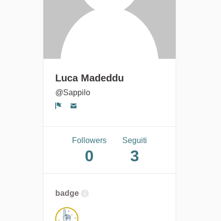
Luca Madeddu
@Sappilo
Segnala un problema
Followers
Seguiti
0
3
badge