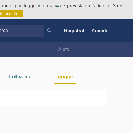
rne di più, leggi l’
informativa
prevista dall’articolo 13 del
(Collegamento esterno)
K, accetto
ca
Registrati
Accedi
Aiuto
Followers
gruppi