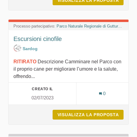
VISUALIZZA LA PROPOSTA
ESCURS
Processo partecipativo:
Parco Naturale Regionale di Gutturu Mannu
Escursioni cinofile
Sardog
RITIRATO
Descrizione Camminare nel Parco con
il proprio cane per migliorare l’umore e la salute,
offrendo...
CREATO IL
0
02/07/2023
VISUALIZZA LA PROPOSTA
ESCURS