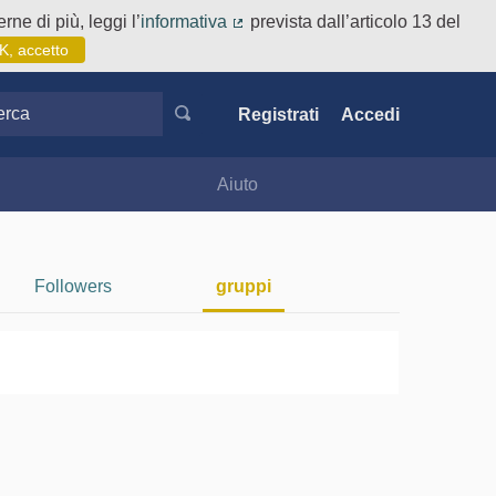
rne di più, leggi l’
informativa
prevista dall’articolo 13 del
(Collegamento esterno)
K, accetto
ca
Registrati
Accedi
Aiuto
Followers
gruppi