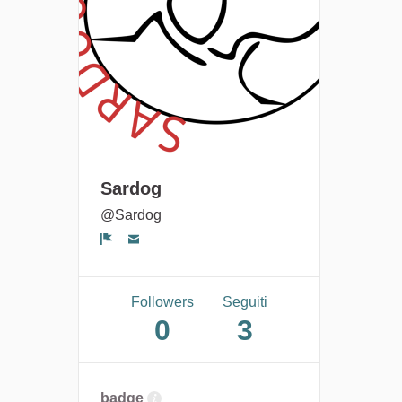
Sardog
@Sardog
Segnala un problema
Followers
Seguiti
0
3
badge