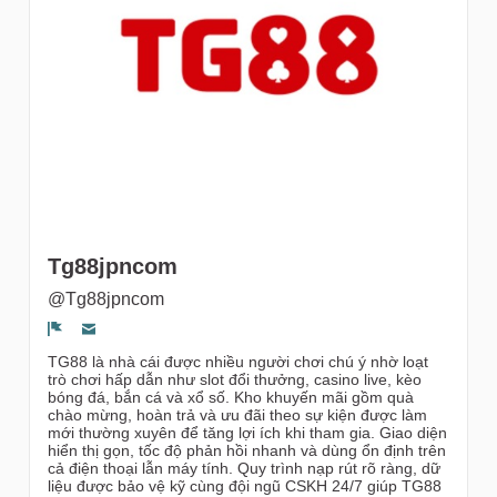
gruppi
Tg88jpncom
@Tg88jpncom
Segnala un problema
TG88 là nhà cái được nhiều người chơi chú ý nhờ loạt
trò chơi hấp dẫn như slot đổi thưởng, casino live, kèo
bóng đá, bắn cá và xổ số. Kho khuyến mãi gồm quà
chào mừng, hoàn trả và ưu đãi theo sự kiện được làm
mới thường xuyên để tăng lợi ích khi tham gia. Giao diện
hiển thị gọn, tốc độ phản hồi nhanh và dùng ổn định trên
cả điện thoại lẫn máy tính. Quy trình nạp rút rõ ràng, dữ
liệu được bảo vệ kỹ cùng đội ngũ CSKH 24/7 giúp TG88