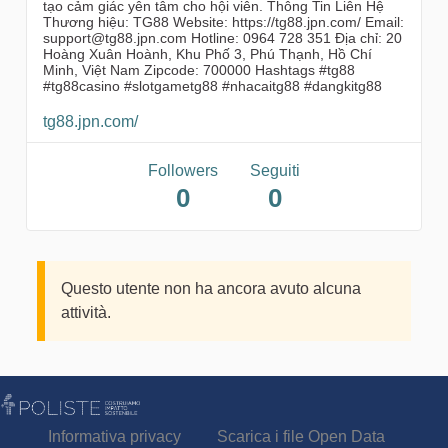
tạo cảm giác yên tâm cho hội viên. Thông Tin Liên Hệ
Thương hiệu: TG88 Website: https://tg88.jpn.com/ Email:
support@tg88.jpn.com Hotline: 0964 728 351 Địa chỉ: 20
Hoàng Xuân Hoành, Khu Phố 3, Phú Thạnh, Hồ Chí
Minh, Việt Nam Zipcode: 700000 Hashtags #tg88
#tg88casino #slotgametg88 #nhacaitg88 #dangkitg88
tg88.jpn.com/
Followers
Seguiti
0
0
Questo utente non ha ancora avuto alcuna
attività.
Informativa privacy
Scarica i file Open Data