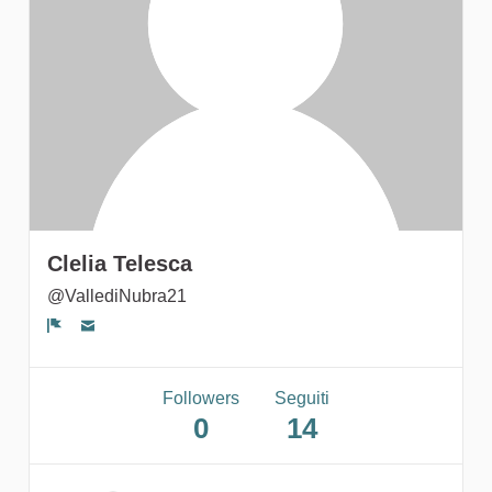
gruppi
Clelia Telesca
@VallediNubra21
Segnala un problema
Followers
Seguiti
0
14