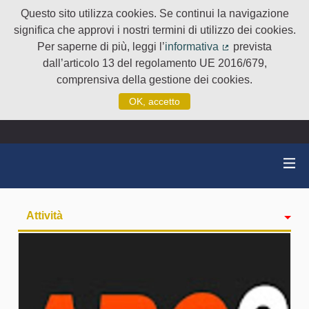
Questo sito utilizza cookies. Se continui la navigazione
significa che approvi i nostri termini di utilizzo dei cookies.
Per saperne di più, leggi l’
informativa
prevista
(Collegamento e
dall’articolo 13 del regolamento UE 2016/679,
comprensiva della gestione dei cookies.
OK, accetto
Attività
badge
Seguiti
Followers