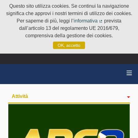
Questo sito utilizza cookies. Se continui la navigazione
significa che approvi i nostri termini di utilizzo dei cookies.
Per saperne di più, leggi l’
informativa
prevista
(Collegamento e
dall’articolo 13 del regolamento UE 2016/679,
comprensiva della gestione dei cookies.
OK, accetto
Attività
badge
Seguiti
Followers