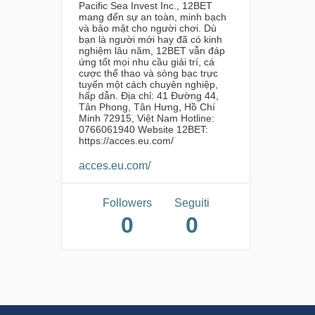
Pacific Sea Invest Inc., 12BET
mang đến sự an toàn, minh bạch
và bảo mật cho người chơi. Dù
bạn là người mới hay đã có kinh
nghiệm lâu năm, 12BET vẫn đáp
ứng tốt mọi nhu cầu giải trí, cá
cược thể thao và sòng bạc trực
tuyến một cách chuyên nghiệp,
hấp dẫn. Địa chỉ: 41 Đường 44,
Tân Phong, Tân Hưng, Hồ Chí
Minh 72915, Việt Nam Hotline:
0766061940 Website 12BET:
https://acces.eu.com/
acces.eu.com/
Followers
Seguiti
0
0