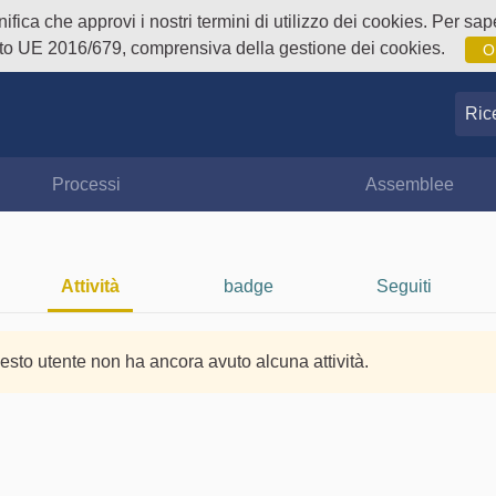
fica che approvi i nostri termini di utilizzo dei cookies. Per sape
o UE 2016/679, comprensiva della gestione dei cookies.
O
Ricer
Processi
Assemblee
Attività
badge
Seguiti
esto utente non ha ancora avuto alcuna attività.