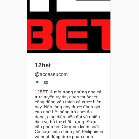
12bet
@acceseucom
Segnala un problema
12BET là một trong những nhà cái
trực tuyến uy tín, quen thuộc với
cộng đồng yêu thích cá cược hiện
nay. Nền tảng này được đánh giá
cao nhờ hệ thống trò chơi đa
dạng, giao diện hiện đại và nhiều
dịch vụ hỗ trợ chất lượng. Được
cấp phép bởi Cơ quan kiểm soát
Cá cược của chính phủ Philippines
và hoạt động dưới pháp danh