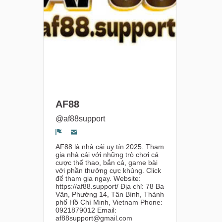
AF88
@af88support
Segnala un problema
AF88 là nhà cái uy tín 2025. Tham
gia nhà cái với những trò chơi cá
cược thể thao, bắn cá, game bài
với phần thưởng cực khủng. Click
để tham gia ngay. Website:
https://af88.support/ Địa chỉ: 78 Ba
Vân, Phường 14, Tân Bình, Thành
phố Hồ Chí Minh, Vietnam Phone:
0921879012 Email:
af88support@gmail.com