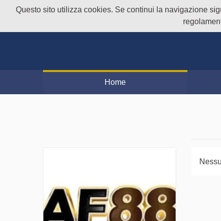
Questo sito utilizza cookies. Se continui la navigazione signi
regolament
Home
Nessu