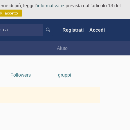
rne di più, leggi l’
informativa
prevista dall’articolo 13 del
(Collegamento esterno)
K, accetto
ca
Registrati
Accedi
Aiuto
Followers
gruppi