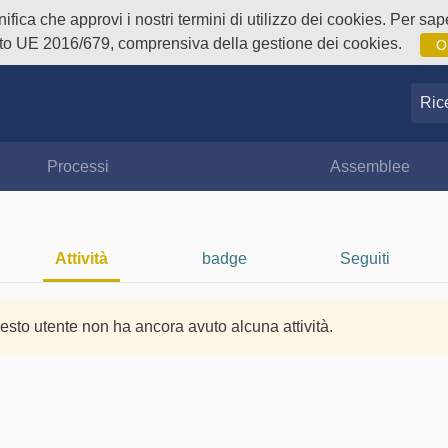
fica che approvi i nostri termini di utilizzo dei cookies. Per sape
o UE 2016/679, comprensiva della gestione dei cookies.
O
Ricer
Processi
Assemblee
Attività
badge
Seguiti
esto utente non ha ancora avuto alcuna attività.