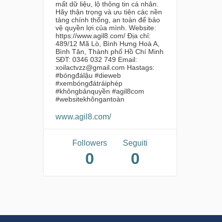
mất dữ liệu, lộ thông tin cá nhân.
Hãy thận trọng và ưu tiên các nền
tảng chính thống, an toàn để bảo
vệ quyền lợi của mình. Website:
https://www.agil8.com/ Địa chỉ:
489/12 Mã Lò, Bình Hưng Hoà A,
Bình Tân, Thành phố Hồ Chí Minh
SĐT: 0346 032 749 Email:
xoilactvzz@gmail.com Hastags:
#bóngđálậu #dieweb
#xembóngđátráiphép
#khôngbảnquyền #agil8com
#websitekhôngantoàn
www.agil8.com/
Followers
Seguiti
0
0