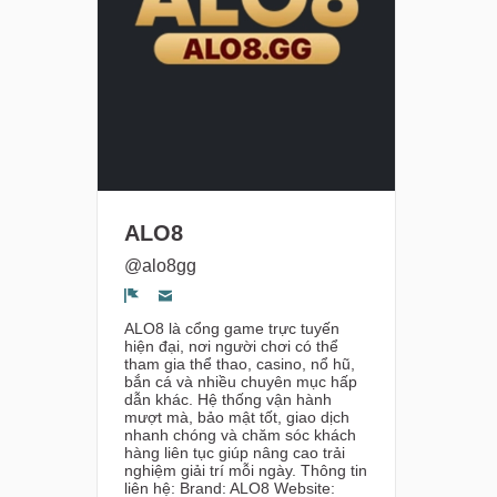
ALO8
@alo8gg
Segnala un problema
ALO8 là cổng game trực tuyến
hiện đại, nơi người chơi có thể
tham gia thể thao, casino, nổ hũ,
bắn cá và nhiều chuyên mục hấp
dẫn khác. Hệ thống vận hành
mượt mà, bảo mật tốt, giao dịch
nhanh chóng và chăm sóc khách
hàng liên tục giúp nâng cao trải
nghiệm giải trí mỗi ngày. Thông tin
liên hệ: Brand: ALO8 Website: