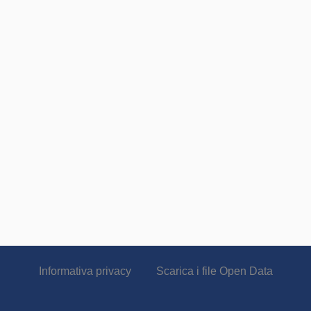
Informativa privacy
Scarica i file Open Data