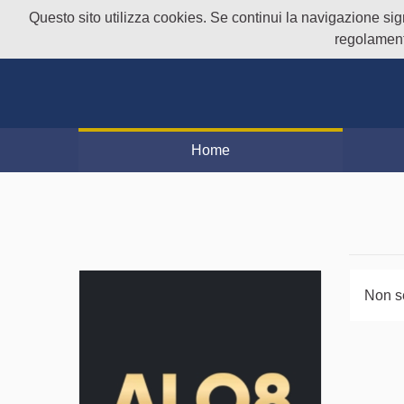
Questo sito utilizza cookies. Se continui la navigazione signi
regolament
Home
Non s