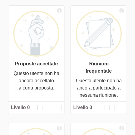
Proposte accettate
Riunioni
frequentate
Questo utente non ha
ancora accettato
Questo utente non ha
alcuna proposta.
ancora partecipato a
nessuna riunione.
Livello 0
Livello 0