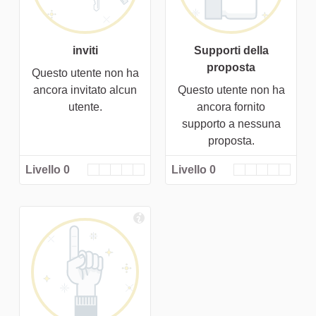
inviti
Supporti della
proposta
Questo utente non ha
ancora invitato alcun
Questo utente non ha
utente.
ancora fornito
supporto a nessuna
proposta.
Livello 0
Livello 0