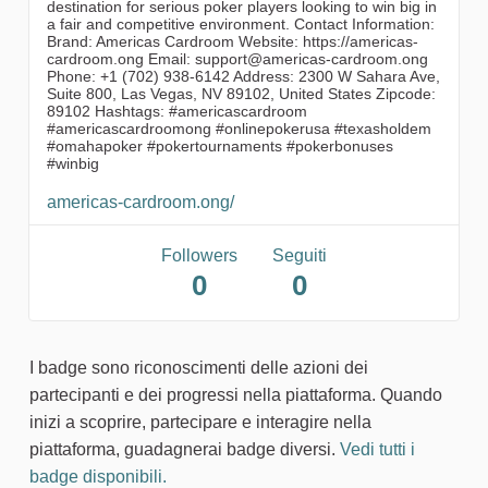
destination for serious poker players looking to win big in
a fair and competitive environment. Contact Information:
Brand: Americas Cardroom Website: https://americas-
cardroom.ong Email: support@americas-cardroom.ong
Phone: +1 (702) 938-6142 Address: 2300 W Sahara Ave,
Suite 800, Las Vegas, NV 89102, United States Zipcode:
89102 Hashtags: #americascardroom
#americascardroomong #onlinepokerusa #texasholdem
#omahapoker #pokertournaments #pokerbonuses
#winbig
americas-cardroom.ong/
Followers
Seguiti
0
0
I badge sono riconoscimenti delle azioni dei
partecipanti e dei progressi nella piattaforma. Quando
inizi a scoprire, partecipare e interagire nella
piattaforma, guadagnerai badge diversi.
Vedi tutti i
badge disponibili.