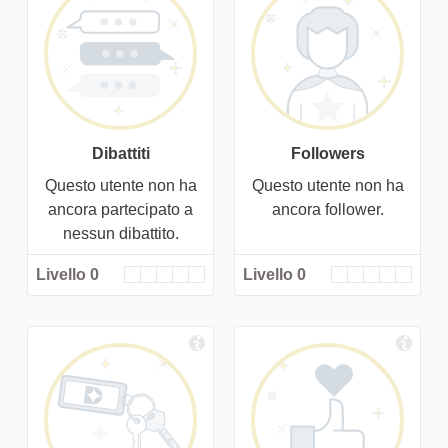
Dibattiti
Followers
Questo utente non ha
Questo utente non ha
ancora partecipato a
ancora follower.
nessun dibattito.
Livello 0
Livello 0