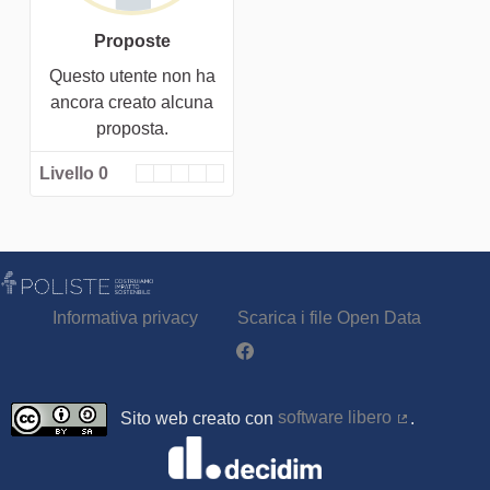
Proposte
Questo utente non ha
ancora creato alcuna
proposta.
Livello 0
Informativa privacy
Scarica i file Open Data
Partecipa - Poliste su Facebook
Sito web creato con
software libero
.
(Collegamen