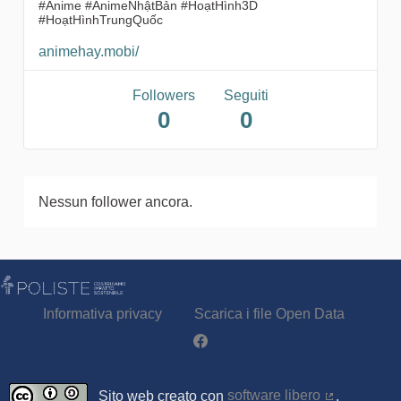
#Anime #AnimeNhậtBản #HoạtHình3D
#HoạtHìnhTrungQuốc
animehay.mobi/
Followers
Seguiti
0
0
Nessun follower ancora.
Informativa privacy
Scarica i file Open Data
Partecipa - Poliste su Facebook
Sito web creato con
software libero
.