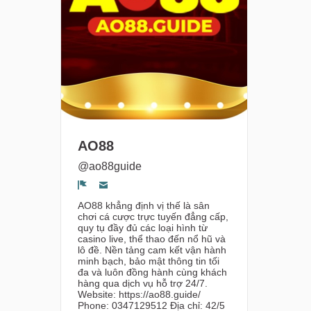
AO88
@ao88guide
Segnala un problema
AO88 khẳng định vị thế là sân
chơi cá cược trực tuyến đẳng cấp,
quy tụ đầy đủ các loại hình từ
casino live, thể thao đến nổ hũ và
lô đề. Nền tảng cam kết vận hành
minh bạch, bảo mật thông tin tối
đa và luôn đồng hành cùng khách
hàng qua dịch vụ hỗ trợ 24/7.
Website: https://ao88.guide/
Phone: 0347129512 Địa chỉ: 42/5