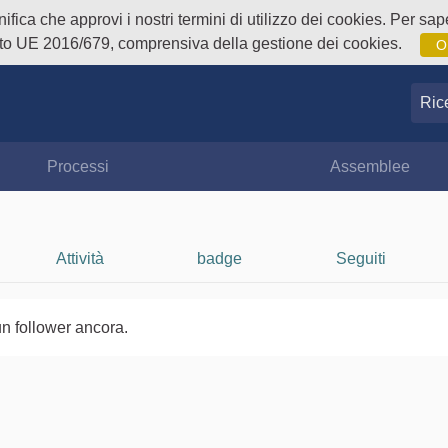
fica che approvi i nostri termini di utilizzo dei cookies. Per sape
o UE 2016/679, comprensiva della gestione dei cookies.
O
Ricer
Processi
Assemblee
Attività
badge
Seguiti
n follower ancora.