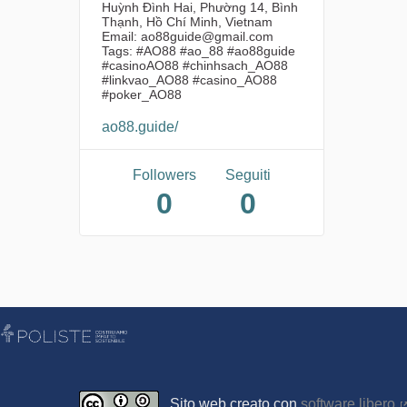
Huỳnh Đình Hai, Phường 14, Bình
Thạnh, Hồ Chí Minh, Vietnam
Email: ao88guide@gmail.com
Tags: #AO88 #ao_88 #ao88guide
#casinoAO88 #chinhsach_AO88
#linkvao_AO88 #casino_AO88
#poker_AO88
ao88.guide/
Followers
Seguiti
0
0
Sito web creato con
software libero