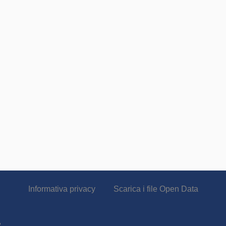
Informativa privacy
Scarica i file Open Data
.