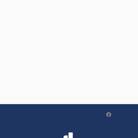
Partecipa - Po