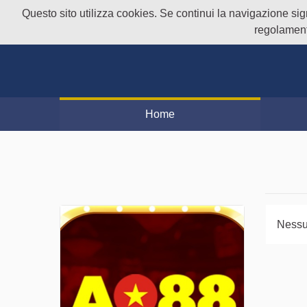
Questo sito utilizza cookies. Se continui la navigazione signi
regolament
Home
Nessu