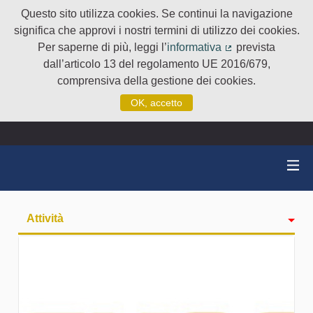
Questo sito utilizza cookies. Se continui la navigazione
significa che approvi i nostri termini di utilizzo dei cookies.
Per saperne di più, leggi l’
informativa
prevista
(Collegamento e
dall’articolo 13 del regolamento UE 2016/679,
comprensiva della gestione dei cookies.
OK, accetto
Attività
badge
Seguiti
Followers