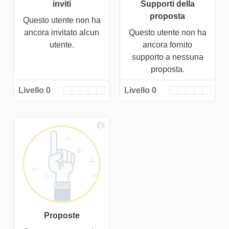
inviti
Supporti della
proposta
Questo utente non ha
ancora invitato alcun
Questo utente non ha
utente.
ancora fornito
supporto a nessuna
proposta.
Livello 0
Livello 0
Proposte