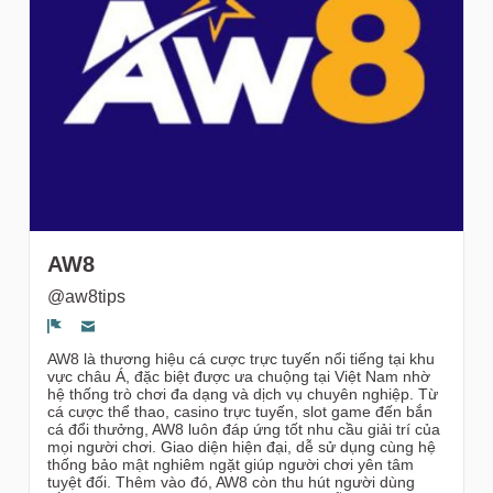
gruppi
AW8
@aw8tips
Segnala un problema
AW8 là thương hiệu cá cược trực tuyến nổi tiếng tại khu
vực châu Á, đặc biệt được ưa chuộng tại Việt Nam nhờ
hệ thống trò chơi đa dạng và dịch vụ chuyên nghiệp. Từ
cá cược thể thao, casino trực tuyến, slot game đến bắn
cá đổi thưởng, AW8 luôn đáp ứng tốt nhu cầu giải trí của
mọi người chơi. Giao diện hiện đại, dễ sử dụng cùng hệ
thống bảo mật nghiêm ngặt giúp người chơi yên tâm
tuyệt đối. Thêm vào đó, AW8 còn thu hút người dùng