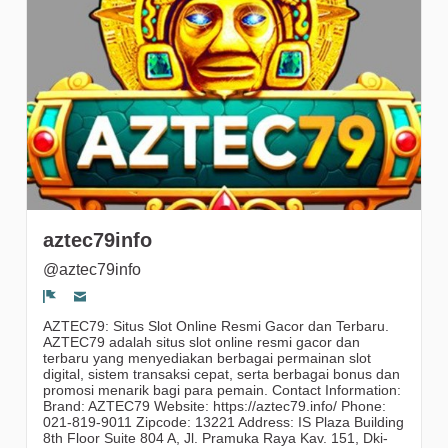
gruppi
aztec79info
@aztec79info
Segnala un problema
AZTEC79: Situs Slot Online Resmi Gacor dan Terbaru.
AZTEC79 adalah situs slot online resmi gacor dan
terbaru yang menyediakan berbagai permainan slot
digital, sistem transaksi cepat, serta berbagai bonus dan
promosi menarik bagi para pemain. Contact Information:
Brand: AZTEC79 Website: https://aztec79.info/ Phone:
021-819-9011 Zipcode: 13221 Address: IS Plaza Building
8th Floor Suite 804 A, Jl. Pramuka Raya Kav. 151, Dki-