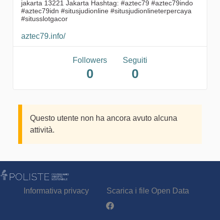
jakarta 13221 Jakarta Hashtag: #aztec79 #aztec79indo
#aztec79idn #situsjudionline #situsjudionlineterpercaya
#situsslotgacor
aztec79.info/
Followers
Seguiti
0
0
Questo utente non ha ancora avuto alcuna
attività.
Informativa privacy
Scarica i file Open Data
Partecipa - Poliste su Facebook