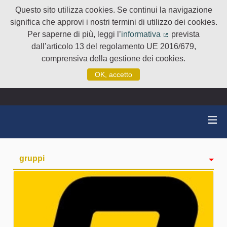
Questo sito utilizza cookies. Se continui la navigazione
significa che approvi i nostri termini di utilizzo dei cookies.
Per saperne di più, leggi l’
informativa
prevista
(Collegamento e
dall’articolo 13 del regolamento UE 2016/679,
comprensiva della gestione dei cookies.
OK, accetto
gruppi
Attività
badge
Seguiti