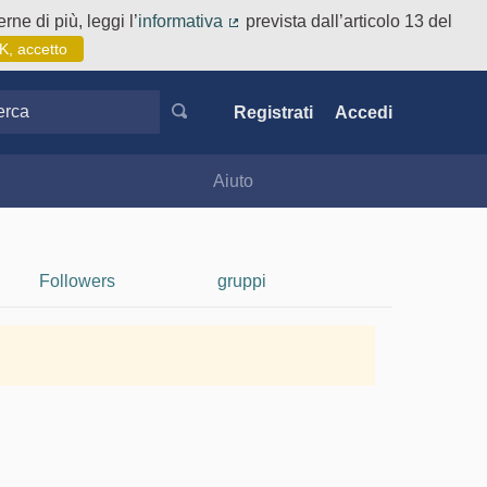
rne di più, leggi l’
informativa
prevista dall’articolo 13 del
(Collegamento esterno)
K, accetto
ca
Registrati
Accedi
Aiuto
Followers
gruppi