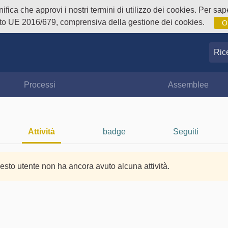
fica che approvi i nostri termini di utilizzo dei cookies. Per sape
o UE 2016/679, comprensiva della gestione dei cookies.
O
Ricer
Processi
Assemblee
Attività
badge
Seguiti
esto utente non ha ancora avuto alcuna attività.