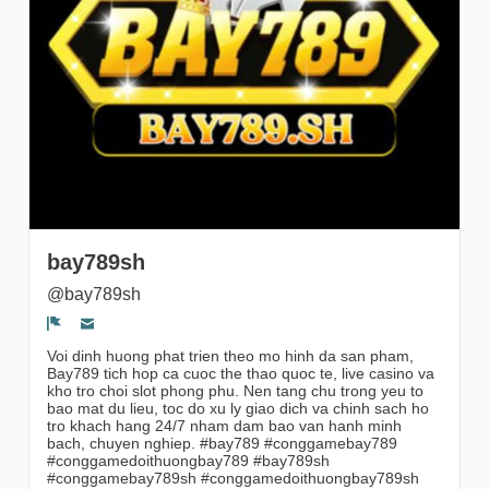
gruppi
bay789sh
@bay789sh
Segnala un problema
Voi dinh huong phat trien theo mo hinh da san pham,
Bay789 tich hop ca cuoc the thao quoc te, live casino va
kho tro choi slot phong phu. Nen tang chu trong yeu to
bao mat du lieu, toc do xu ly giao dich va chinh sach ho
tro khach hang 24/7 nham dam bao van hanh minh
bach, chuyen nghiep. #bay789 #conggamebay789
#conggamedoithuongbay789 #bay789sh
#conggamebay789sh #conggamedoithuongbay789sh