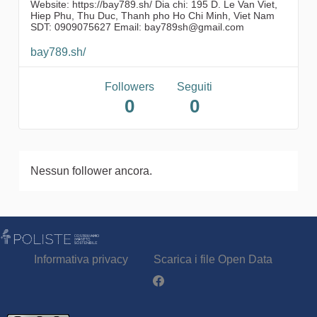
Website: https://bay789.sh/ Dia chi: 195 D. Le Van Viet,
Hiep Phu, Thu Duc, Thanh pho Ho Chi Minh, Viet Nam
SDT: 0909075627 Email: bay789sh@gmail.com
bay789.sh/
Followers
Seguiti
0
0
Nessun follower ancora.
Informativa privacy
Scarica i file Open Data
Partecipa - Poliste su Facebook