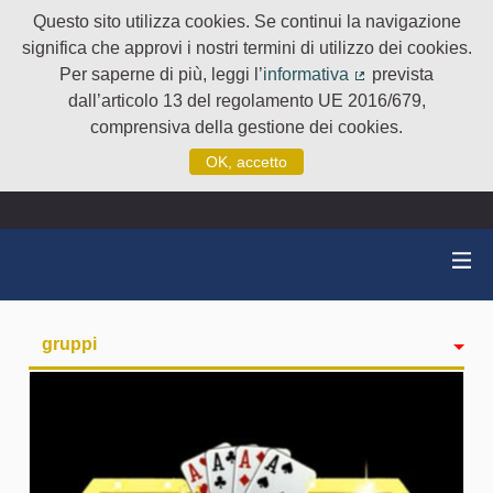
Questo sito utilizza cookies. Se continui la navigazione
significa che approvi i nostri termini di utilizzo dei cookies.
Per saperne di più, leggi l’
informativa
prevista
(Collegamento e
dall’articolo 13 del regolamento UE 2016/679,
comprensiva della gestione dei cookies.
OK, accetto
gruppi
Attività
badge
Seguiti