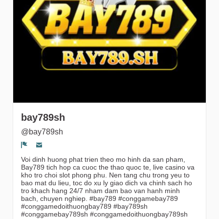
Followers
bay789sh
@bay789sh
Segnala un problema
Voi dinh huong phat trien theo mo hinh da san pham,
Bay789 tich hop ca cuoc the thao quoc te, live casino va
kho tro choi slot phong phu. Nen tang chu trong yeu to
bao mat du lieu, toc do xu ly giao dich va chinh sach ho
tro khach hang 24/7 nham dam bao van hanh minh
bach, chuyen nghiep. #bay789 #conggamebay789
#conggamedoithuongbay789 #bay789sh
#conggamebay789sh #conggamedoithuongbay789sh