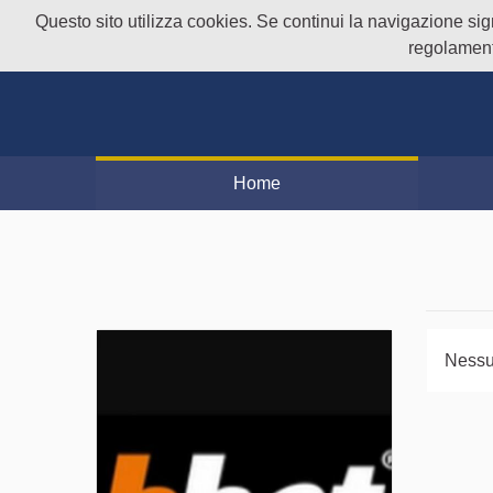
Questo sito utilizza cookies. Se continui la navigazione signi
regolament
Home
Nessu