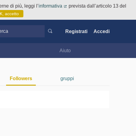
rne di più, leggi l’
informativa
prevista dall’articolo 13 del
(Collegamento esterno)
K, accetto
ca
Registrati
Accedi
Aiuto
Followers
gruppi