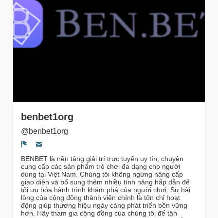
gruppi
benbet1org
@benbet1org
Segnala un problema
BENBET là nền tảng giải trí trực tuyến uy tín, chuyên
cung cấp các sản phẩm trò chơi đa dạng cho người
dùng tại Việt Nam. Chúng tôi không ngừng nâng cấp
giao diện và bổ sung thêm nhiều tính năng hấp dẫn để
tối ưu hóa hành trình khám phá của người chơi. Sự hài
lòng của cộng đồng thành viên chính là tôn chỉ hoạt
động giúp thương hiệu ngày càng phát triển bền vững
hơn. Hãy tham gia cộng đồng của chúng tôi để tận