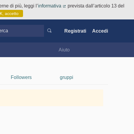
rne di più, leggi l’
informativa
prevista dall’articolo 13 del
(Collegamento esterno)
K, accetto
ca
Registrati
Accedi
Aiuto
Followers
gruppi