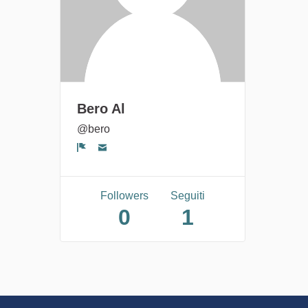
Bero Al
@bero
Segnala un problema
Followers
Seguiti
0
1