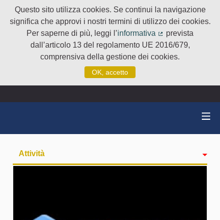
Questo sito utilizza cookies. Se continui la navigazione
significa che approvi i nostri termini di utilizzo dei cookies.
Per saperne di più, leggi l’
informativa
prevista
(Collegamento e
dall’articolo 13 del regolamento UE 2016/679,
comprensiva della gestione dei cookies.
OK, accetto
Attività
badge
Seguiti
Followers