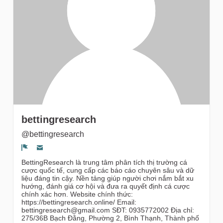
gruppi
bettingresearch
@bettingresearch
Segnala un problema
BettingResearch là trung tâm phân tích thị trường cá
cược quốc tế, cung cấp các báo cáo chuyên sâu và dữ
liệu đáng tin cậy. Nền tảng giúp người chơi nắm bắt xu
hướng, đánh giá cơ hội và đưa ra quyết định cá cược
chính xác hơn. Website chính thức:
https://bettingresearch.online/ Email:
bettingresearch@gmail.com SĐT: 0935772002 Địa chỉ:
275/36B Bạch Đằng, Phường 2, Bình Thạnh, Thành phố