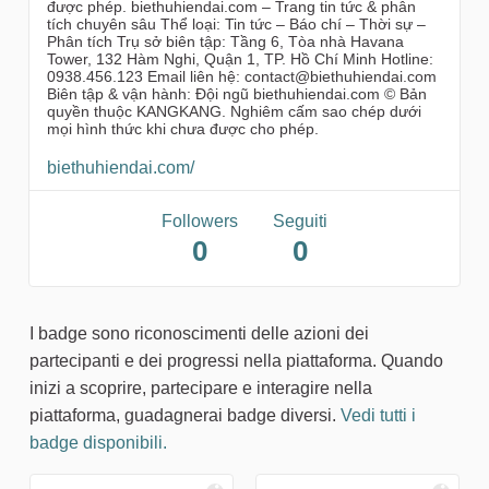
được phép. biethuhiendai.com – Trang tin tức & phân
tích chuyên sâu Thể loại: Tin tức – Báo chí – Thời sự –
Phân tích Trụ sở biên tập: Tầng 6, Tòa nhà Havana
Tower, 132 Hàm Nghi, Quận 1, TP. Hồ Chí Minh Hotline:
0938.456.123 Email liên hệ: contact@biethuhiendai.com
Biên tập & vận hành: Đội ngũ biethuhiendai.com © Bản
quyền thuộc KANGKANG. Nghiêm cấm sao chép dưới
mọi hình thức khi chưa được cho phép.
biethuhiendai.com/
Followers
Seguiti
0
0
I badge sono riconoscimenti delle azioni dei
partecipanti e dei progressi nella piattaforma. Quando
inizi a scoprire, partecipare e interagire nella
piattaforma, guadagnerai badge diversi.
Vedi tutti i
badge disponibili.