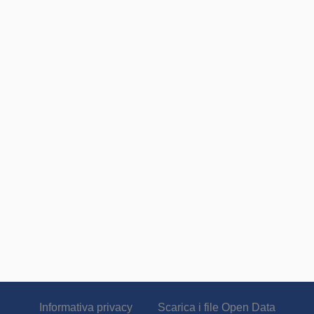
Informativa privacy
Scarica i file Open Data