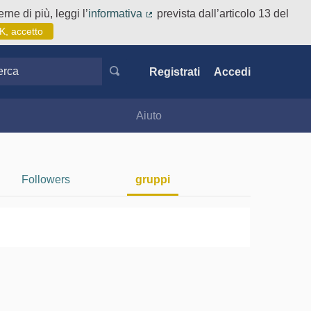
rne di più, leggi l’
informativa
prevista dall’articolo 13 del
(Collegamento esterno)
K, accetto
ca
Registrati
Accedi
Aiuto
Followers
gruppi