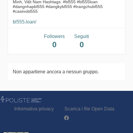
Minh, Việt Nam Hashtags: #bl555 #bl555loan
#dangnhapbl555 #dangkybl555 #trangchubl555
#casinobl555
bl555.loan/
Followers
Seguiti
0
0
Non appartiene ancora a nessun gruppo.
Informativa privacy
Scarica i file Open Data
Partecipa - Poliste su Facebook