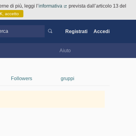
rne di più, leggi l’
informativa
prevista dall’articolo 13 del
(Collegamento esterno)
K, accetto
ca
Registrati
Accedi
Aiuto
Followers
gruppi