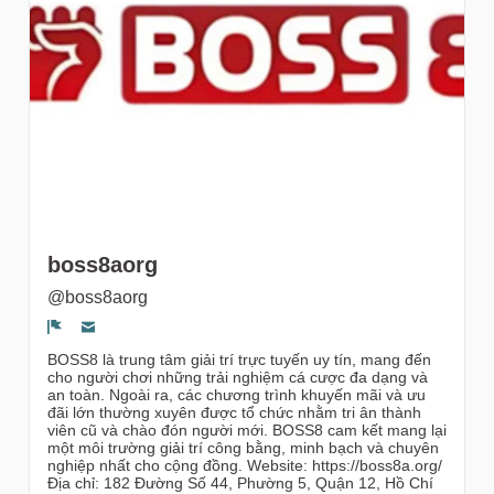
gruppi
boss8aorg
@boss8aorg
Segnala un problema
BOSS8 là trung tâm giải trí trực tuyến uy tín, mang đến
cho người chơi những trải nghiệm cá cược đa dạng và
an toàn. Ngoài ra, các chương trình khuyến mãi và ưu
đãi lớn thường xuyên được tổ chức nhằm tri ân thành
viên cũ và chào đón người mới. BOSS8 cam kết mang lại
một môi trường giải trí công bằng, minh bạch và chuyên
nghiệp nhất cho cộng đồng. Website: https://boss8a.org/
Địa chỉ: 182 Đường Số 44, Phường 5, Quận 12, Hồ Chí