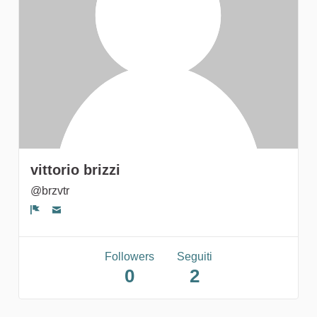
gruppi
vittorio brizzi
@brzvtr
Segnala un problema
Followers
Seguiti
0
2