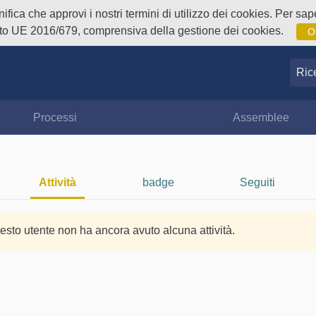
fica che approvi i nostri termini di utilizzo dei cookies. Per sape
o UE 2016/679, comprensiva della gestione dei cookies.
O
Ricer
Processi
Assemblee
Attività
badge
Seguiti
esto utente non ha ancora avuto alcuna attività.