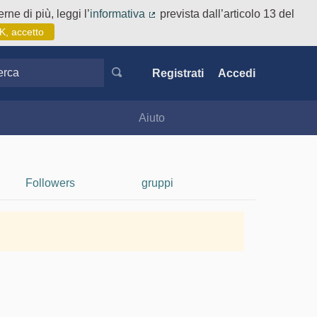
rne di più, leggi l’
informativa
prevista dall’articolo 13 del
(Collegamento esterno)
K, accetto
ca
Registrati
Accedi
Aiuto
Followers
gruppi