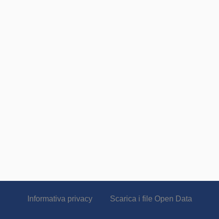
Informativa privacy
Scarica i file Open Data