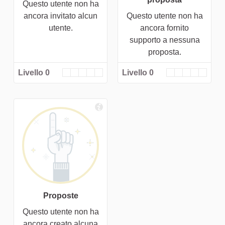
Questo utente non ha
ancora invitato alcun
Questo utente non ha
utente.
ancora fornito
supporto a nessuna
proposta.
Livello 0
Livello 0
Proposte
Questo utente non ha
ancora creato alcuna