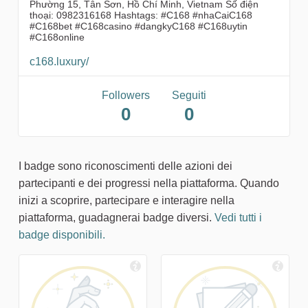
Phường 15, Tân Sơn, Hồ Chí Minh, Vietnam Số điện
thoại: 0982316168 Hashtags: #C168 #nhaCaiC168
#C168bet #C168casino #dangkyC168 #C168uytin
#C168online
c168.luxury/
Followers
Seguiti
0
0
I badge sono riconoscimenti delle azioni dei
partecipanti e dei progressi nella piattaforma. Quando
inizi a scoprire, partecipare e interagire nella
piattaforma, guadagnerai badge diversi.
Vedi tutti i
badge disponibili.