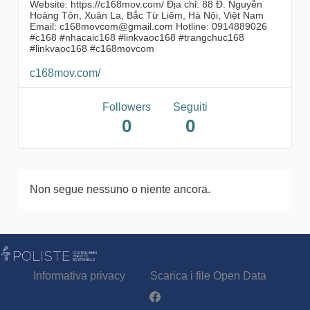
Website: https://c168mov.com/ Địa chỉ: 88 Đ. Nguyễn
Hoàng Tôn, Xuân La, Bắc Từ Liêm, Hà Nội, Việt Nam
Email: c168movcom@gmail.com Hotline: 0914889026
#c168 #nhacaic168 #linkvaoc168 #trangchuc168
#linkvaoc168 #c168movcom
c168mov.com/
Followers
Seguiti
0
0
Non segue nessuno o niente ancora.
Informativa privacy
Scarica i file Open Data
Partecipa - Poliste su Facebook