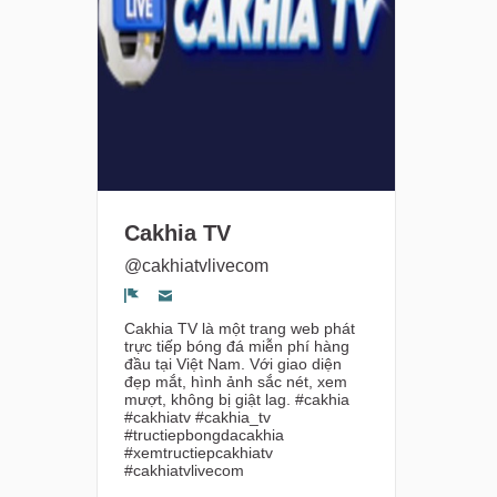
Cakhia TV
@cakhiatvlivecom
Segnala un problema
Cakhia TV là một trang web phát
trực tiếp bóng đá miễn phí hàng
đầu tại Việt Nam. Với giao diện
đẹp mắt, hình ảnh sắc nét, xem
mượt, không bị giật lag. #cakhia
#cakhiatv #cakhia_tv
#tructiepbongdacakhia
#xemtructiepcakhiatv
#cakhiatvlivecom