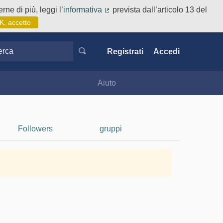
rne di più, leggi l’
informativa
prevista dall’articolo 13 del
(Collegamento esterno)
K, accetto
ca
Registrati
Accedi
Aiuto
Followers
gruppi