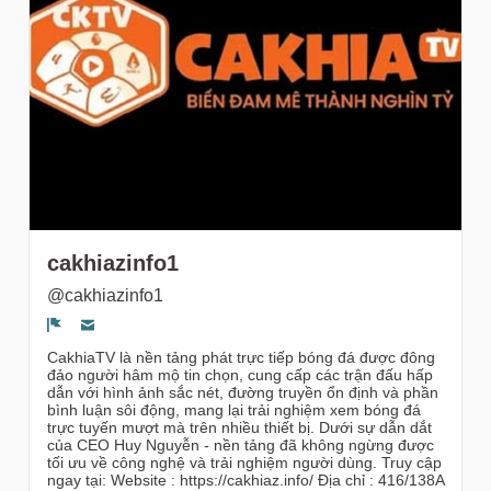
gruppi
cakhiazinfo1
@cakhiazinfo1
Segnala un problema
CakhiaTV là nền tảng phát trực tiếp bóng đá được đông
đảo người hâm mộ tin chọn, cung cấp các trận đấu hấp
dẫn với hình ảnh sắc nét, đường truyền ổn định và phần
bình luận sôi động, mang lại trải nghiệm xem bóng đá
trực tuyến mượt mà trên nhiều thiết bị. Dưới sự dẫn dắt
của CEO Huy Nguyễn - nền tảng đã không ngừng được
tối ưu về công nghệ và trải nghiệm người dùng. Truy cập
ngay tại: Website : https://cakhiaz.info/ Địa chỉ : 416/138A