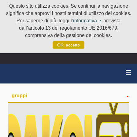
Questo sito utilizza cookies. Se continui la navigazione
significa che approvi i nostri termini di utilizzo dei cookies.
Per saperne di più, leggi l’
informativa
prevista
(Collegamento e
dall’articolo 13 del regolamento UE 2016/679,
comprensiva della gestione dei cookies.
OK, accetto
gruppi
Attività
badge
Seguiti