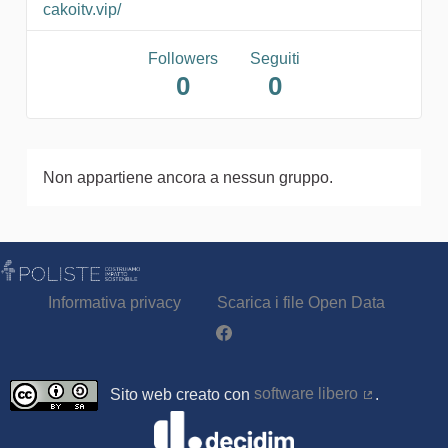
cakoitv.vip/
Followers
Seguiti
0
0
Non appartiene ancora a nessun gruppo.
Informativa privacy
Scarica i file Open Data
Partecipa - Poliste su Facebook
Sito web creato con
software libero
.
(Collegamen