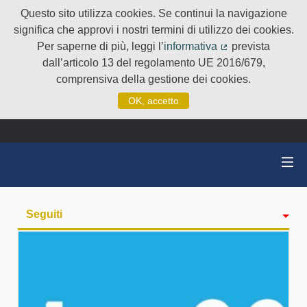
Questo sito utilizza cookies. Se continui la navigazione
significa che approvi i nostri termini di utilizzo dei cookies.
Per saperne di più, leggi l’
informativa
prevista
(Collegamento e
dall’articolo 13 del regolamento UE 2016/679,
comprensiva della gestione dei cookies.
OK, accetto
Seguiti
Attività
badge
Followers