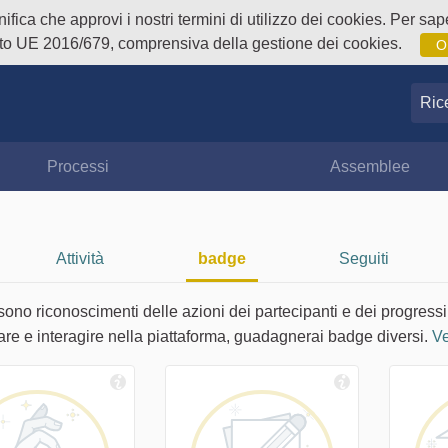
fica che approvi i nostri termini di utilizzo dei cookies. Per sape
o UE 2016/679, comprensiva della gestione dei cookies.
O
Ricer
Processi
Assemblee
Attività
badge
Seguiti
sono riconoscimenti delle azioni dei partecipanti e dei progressi
are e interagire nella piattaforma, guadagnerai badge diversi.
Ve