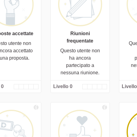
oste accettate
Riunioni
frequentate
sto utente non
Que
ncora accettato
Questo utente non
cuna proposta.
ha ancora
p
partecipato a
ne
nessuna riunione.
 0
Livello 0
Livello