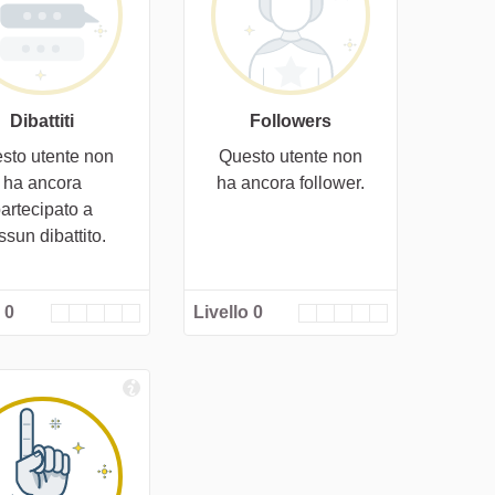
Dibattiti
Followers
sto utente non
Questo utente non
ha ancora
ha ancora follower.
artecipato a
ssun dibattito.
 0
Livello 0