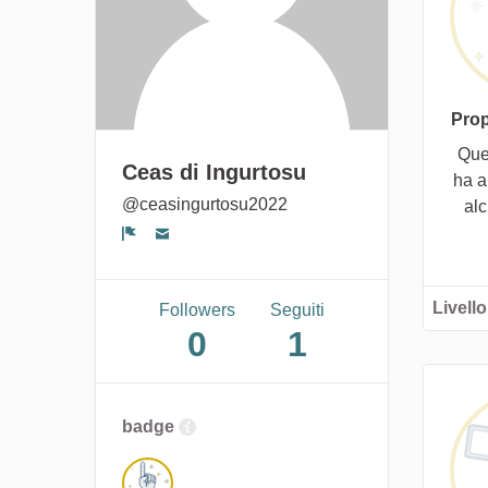
Prop
Que
Ceas di Ingurtosu
ha a
@ceasingurtosu2022
al
Segnala un problema
Livello
Followers
Seguiti
0
1
badge